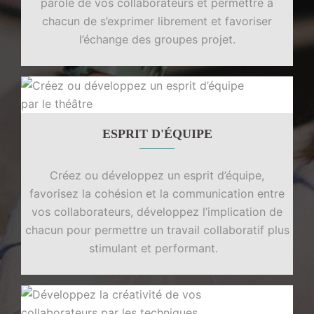
parole de vos collaborateurs et permettre à
chacun de s’exprimer librement et favoriser
l’échange des groupes projet.
ESPRIT D'ÉQUIPE
Créez ou développez un esprit d’équipe,
favorisez la cohésion et la communication entre
vos collaborateurs, développez l’implication de
chacun pour permettre un travail collaboratif plus
stimulant et performant.